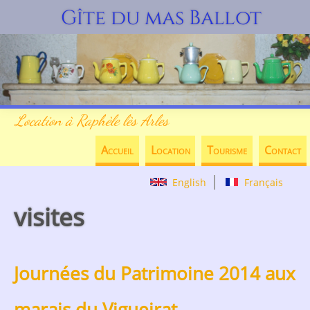
Gîte du mas Ballot
Jump to navigation
Location à Raphèle lès Arles
Accueil
Location
Tourisme
Contact
English
Français
visites
Journées du Patrimoine 2014 aux
marais du Vigueirat