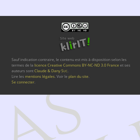
Sauf indication contraire, le contenu est mis à disposition selon les
termes de la
licence Creative Commons BY-NC-ND 3.0 France
et ses
auteurs sont
Claude & Dany
Suc
.
Lire les
mentions légales
. Voir le
plan du site
.
Se connecter
.